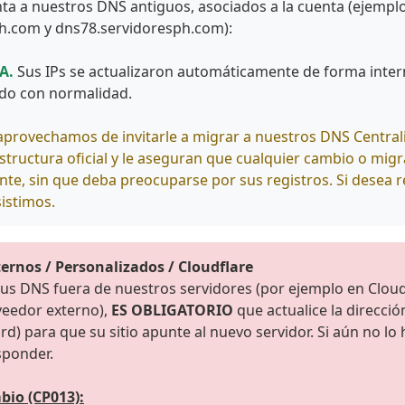
ta a nuestros DNS antiguos, asociados a la cuenta (ejemplo
h.com y dns78.servidoresph.com):
A.
Sus IPs se actualizaron automáticamente de forma intern
ndo con normalidad.
provechamos de invitarle a migrar a nuestros DNS Centrali
structura oficial y le aseguran que cualquier cambio o migr
te, sin que deba preocuparse por sus registros. Si desea re
sistimos.
rnos / Personalizados / Cloudflare
sus DNS fuera de nuestros servidores (por ejemplo en Cloudf
veedor externo),
ES OBLIGATORIO
que actualice la direcció
rd) para que su sitio apunte al nuevo servidor. Si aún no lo 
sponder.
bio (CP013):