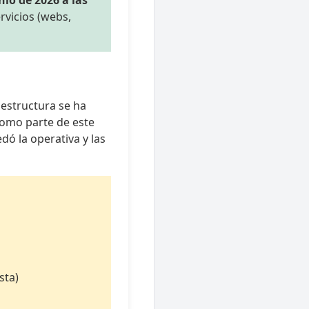
nio de 2026 a las
ervicios (webs,
estructura se ha
 Como parte de este
dó la operativa y las
sta)