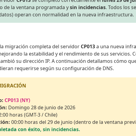
ervidor
CP013
se completó correctamente el
lunes 29 de ju
ro de la ventana programada y
sin incidencias
. Todos los s
datos) operan con normalidad en la nueva infraestructura.
la migración completa del servidor
CP013
a una nueva infra
mejorando la estabilidad y el rendimiento de sus servicios.
cambió su dirección IP. A continuación detallamos cómo que
ieran requerirse según su configuración de DNS.
MIGRACIÓN
o:
CP013 (NY)
ón:
Domingo 28 de junio de 2026
:00 horas (GMT-3 / Chile)
ción:
00:00 horas del 29 de junio (dentro de la ventana previ
etada con éxito, sin incidencias.