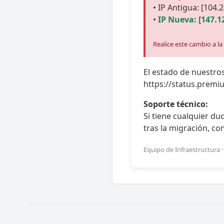
• IP Antigua: [104.
•
IP Nueva: [147.1
Realice este cambio a l
El estado de nuestros
https://status.premi
Soporte técnico:
Si tiene cualquier d
tras la migración, c
Equipo de Infraestructura