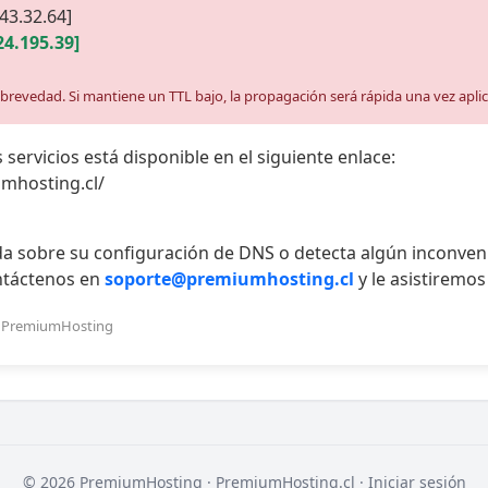
243.32.64]
24.195.39]
a brevedad. Si mantiene un TTL bajo, la propagación será rápida una vez apli
 servicios está disponible en el siguiente enlace:
umhosting.cl/
uda sobre su configuración de DNS o detecta algún inconveni
ontáctenos en
soporte@premiumhosting.cl
y le asistiremo
 · PremiumHosting
© 2026 PremiumHosting ·
PremiumHosting.cl
·
Iniciar sesión