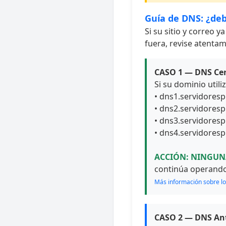
Guía de DNS: ¿deb
Si su sitio y correo 
fuera, revise atenta
CASO 1 — DNS Cent
Si su dominio uti
• dns1.servidores
• dns2.servidores
• dns3.servidores
• dns4.servidores
ACCIÓN: NINGUN
continúa operando 
Más información sobre l
CASO 2 — DNS Anti