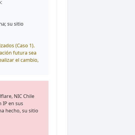
:
a; su sitio
zados (Caso 1).
ación futura sea
alizar el cambio,
lare, NIC Chile
n IP en sus
ha hecho, su sitio