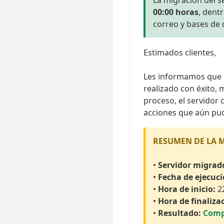
La migración del s
00:00 horas
, dent
correo y bases de 
Estimados clientes,
Les informamos que 
realizado con éxito, 
proceso, el servidor 
acciones que aún pud
RESUMEN DE LA 
•
Servidor migrad
•
Fecha de ejecuci
•
Hora de inicio:
22
•
Hora de finaliza
•
Resultado:
Compl