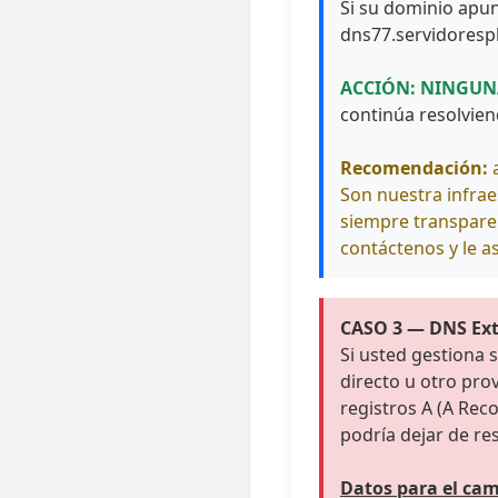
Si su dominio apun
dns77.servidoresp
ACCIÓN: NINGUN
continúa resolvie
Recomendación:
a
Son nuestra infrae
siempre transparen
contáctenos y le a
CASO 3 — DNS Exte
Si usted gestiona 
directo u otro pro
registros A (A Reco
podría dejar de re
Datos para el cam