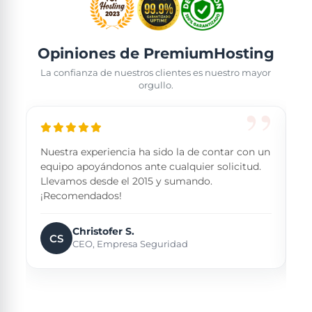
Opiniones de PremiumHosting
La confianza de nuestros clientes es nuestro mayor
orgullo.
Nuestra experiencia ha sido la de contar con un
La
equipo apoyándonos ante cualquier solicitud.
nu
Llevamos desde el 2015 y sumando.
Po
¡Recomendados!
se
Christofer S.
CS
CEO, Empresa Seguridad