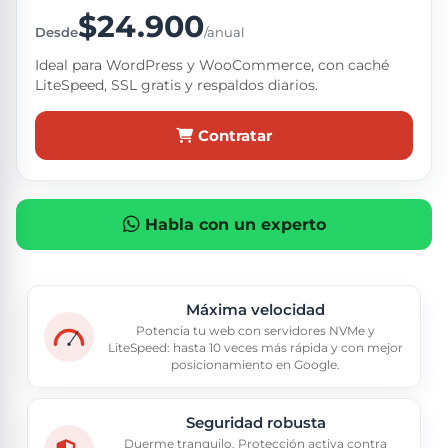
$24.900
Desde
/anual
Ideal para WordPress y WooCommerce, con caché
LiteSpeed, SSL gratis y respaldos diarios.
Contratar
Habla con un experto
Máxima velocidad
Potencia tu web con servidores NVMe y
LiteSpeed: hasta 10 veces más rápida y con mejor
posicionamiento en Google.
Seguridad robusta
Duerme tranquilo. Protección activa contra