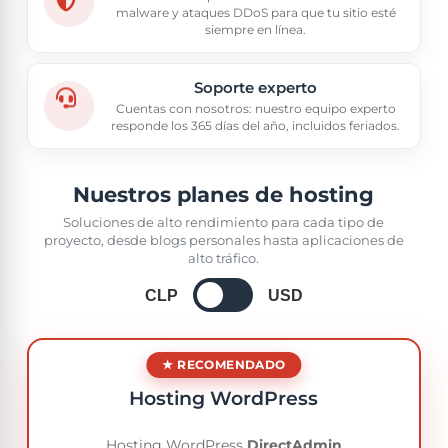
malware y ataques DDoS para que tu sitio esté
siempre en línea.
Soporte experto
Cuentas con nosotros: nuestro equipo experto
responde los 365 días del año, incluidos feriados.
Nuestros planes de hosting
Soluciones de alto rendimiento para cada tipo de
proyecto, desde blogs personales hasta aplicaciones de
alto tráfico.
CLP
USD
Hosting WordPress
Hosting WordPress
DirectAdmin