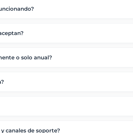
funcionando?
 impulsando proyectos en Chile. Desde agosto de 2011
fianza y el rendimiento. Puedes ver
nuestra trayectoria 
aceptan?
de crédito y débito), transferencia o depósito bancario
gas desde el extranjero, también puedes usar Western Uni
ente o solo anual?
gina de medios de pago
.
ales, trimestrales, semestrales o anuales, según prefiera
 es el más conveniente: equivale a pagar 10 meses y lleva
a?
uida en Chile, emitimos boleta o factura electrónica afe
que puedas respaldar tu inversión o rendir tus gastos.
ir que no. Compramos las partes, armamos los servidor
mejor fiabilidad.
 y canales de soporte?