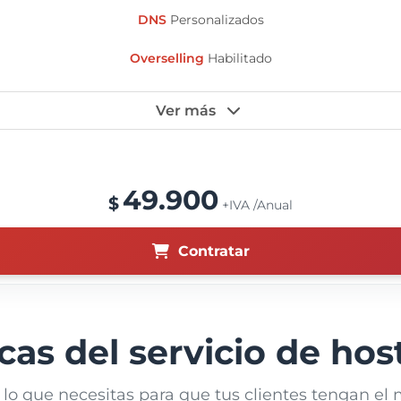
DNS
Personalizados
Overselling
Habilitado
3 Núcleos CPU AMD / 8GB RAM
Ver más
Panel
DirectAdmin
Migraciones
Gratis
49.900
$
+IVA /Anual
Certificados SSL
Gratis
Acceso SSH
Contratar
cas del servicio de hos
 lo que necesitas para que tus clientes tengan el 