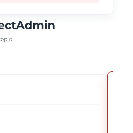
rectAdmin
ropio