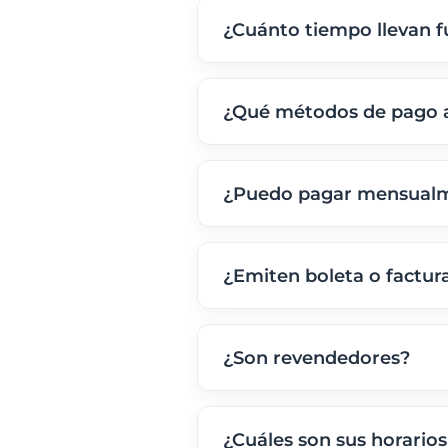
¿Cuánto tiempo llevan 
Llevamos más de una década
reputación basada en la con
¿Qué métodos de pago 
Aceptamos Webpay (tarjetas 
mediante Binance Pay. Si pa
¿Puedo pagar mensualm
instrucciones en
nuestra pá
Puedes pagar en ciclos mensu
de los planes el ciclo anual
¿Emiten boleta o factur
Ambas. Como empresa constit
servicios contratados, para 
¿Son revendedores?
Orgullosamente podemos dec
datacenters premium con la 
¿Cuáles son sus horarios