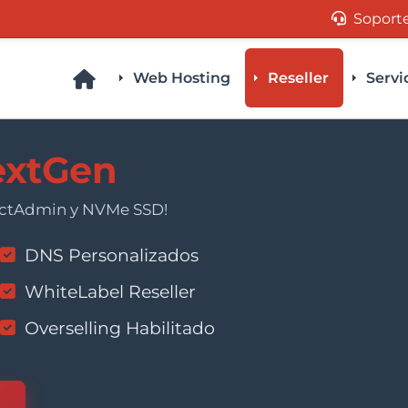
Soport
Web Hosting
Reseller
Servi
NextGen
rectAdmin y NVMe SSD!
DNS Personalizados
WhiteLabel Reseller
Overselling Habilitado
s