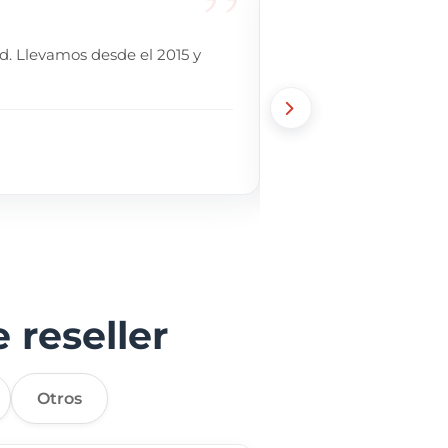
d. Llevamos desde el 2015 y
La única empresa de 
nuestro sitio seguirá o
Camila Z.
CZ
Marketing, Agenc
 reseller
Otros