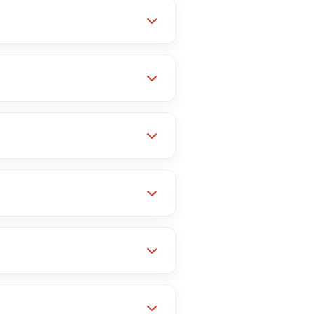
, hemos construido una
aquí
.
, PayPal y criptomonedas
on. Revisa el detalle y las
s. Eso sí, en la gran mayoría
rte
2 meses gratis
.
cta a IVA por todos los
es y los colocamos en