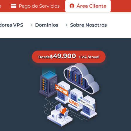
e
Pago de Servicios
Área Cliente
dores VPS
Dominios
Sobre Nosotros
49.900
$
Desde
+IVA /Anual