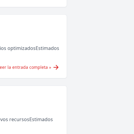
ios optimizadosEstimados
eer la entrada completa »
evos recursosEstimados