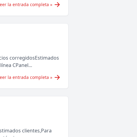
eer la entrada completa »
ios corregidosEstimados
ínea CPanel...
eer la entrada completa »
timados clientes,Para