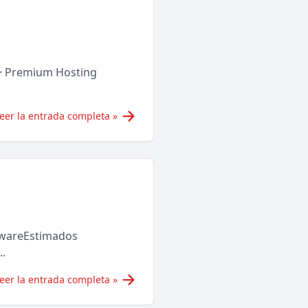
e · Premium Hosting
eer la entrada completa »
dwareEstimados
..
eer la entrada completa »